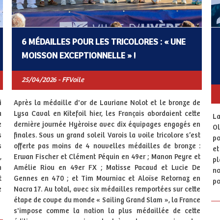
6 MÉDAILLES POUR LES TRICOLORES : « UNE
MOISSON EXCEPTIONNELLE » !
25/04/2026 - FFVoile
i
Après la médaille d'or de Lauriane Nolot et le bronze de
a
Lysa Caval en Kitefoil hier, les Français abordaient cette
La
e
dernière journée Hyèroise avec dix équipages engagés en
Ol
s
finales. Sous un grand soleil Varois la voile tricolore s’est
po
s
offerte pas moins de 4 nouvelles médailles de bronze :
et
,
Erwan Fischer et Clément Péquin en 49er ; Manon Peyre et
p
n
Amélie Riou en 49er FX ; Matisse Pacaud et Lucie De
no
t
Gennes en 470 ; et Tim Mourniac et Aloïse Retornaz en
po
e
Nacra 17. Au total, avec six médailles remportées sur cette
étape de coupe du monde « Sailing Grand Slam », la France
s'impose comme la nation la plus médaillée de cette