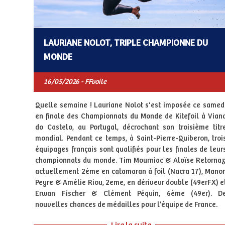
LAURIANE NOLOT, TRIPLE CHAMPIONNE DU
MONDE
16/05/2026 - FFvoile
Quelle semaine ! Lauriane Nolot s'est imposée ce samed
en finale des Championnats du Monde de Kitefoil à Vian
do Castelo, au Portugal, décrochant son troisième titr
mondial. Pendant ce temps, à Saint-Pierre-Quiberon, troi
équipages français sont qualifiés pour les finales de leur
championnats du monde. Tim Mourniac & Aloïse Retornaz
actuellement 2ème en catamaran à foil (Nacra 17), Mano
Peyre & Amélie Riou, 2eme, en dériveur double (49erFX) e
Erwan Fischer & Clément Péquin, 6ème (49er). D
nouvelles chances de médailles pour l’équipe de France.