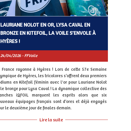
LAURIANE NOLOT EN OR, LYSA CAVAL EN
BRONZE EN KITEFOIL, LA VOILE S’ENVOLE À
HYÈRES !
24/04/2026 - FFVoile
 France rayonne à Hyères ! Lors de cette 57e Semaine
ympique de Hyères, les tricolores s’offrent deux premiers
diums en Kitefoil féminin avec l'or pour Lauriane Nolot
 le bronze pour Lysa Caval ! La dynamique collective des
lanches iQFOiL marquent les esprits alors que six
uveaux équipages français sont d’ores et déjà engagés
ur le deuxième jour de finales demain.
Lire la suite