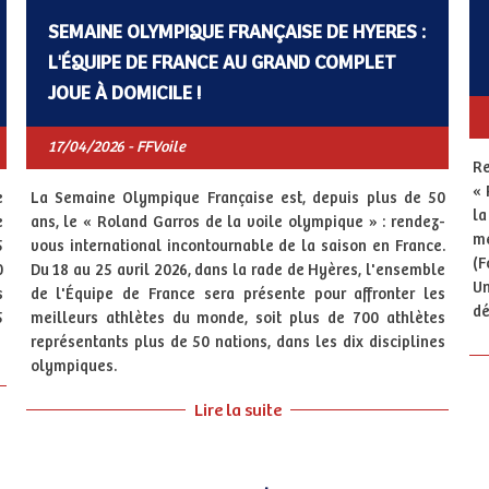
SEMAINE OLYMPIQUE FRANÇAISE DE HYERES :
L'ÉQUIPE DE FRANCE AU GRAND COMPLET
JOUE À DOMICILE !
17/04/2026 - FFVoile
Re
« 
e
La Semaine Olympique Française est, depuis plus de 50
la
e
ans, le « Roland Garros de la voile olympique » : rendez-
m
5
vous international incontournable de la saison en France.
(F
0
Du 18 au 25 avril 2026, dans la rade de Hyères, l'ensemble
Un
s
de l'Équipe de France sera présente pour affronter les
dé
5
meilleurs athlètes du monde, soit plus de 700 athlètes
représentants plus de 50 nations, dans les dix disciplines
olympiques.
Lire la suite