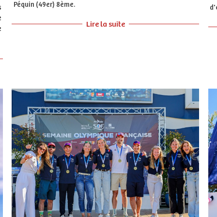
Péquin (49er) 8ème.
s
d'
e
Lire la suite
e