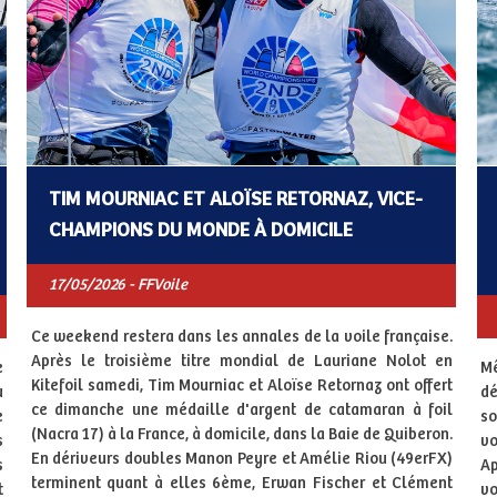
TIM MOURNIAC ET ALOÏSE RETORNAZ, VICE-
CHAMPIONS DU MONDE À DOMICILE
17/05/2026 - FFVoile
Ce weekend restera dans les annales de la voile française.
Après le troisième titre mondial de Lauriane Nolot en
e
M
Kitefoil samedi, Tim Mourniac et Aloïse Retornaz ont offert
u
d
ce dimanche une médaille d'argent de catamaran à foil
e
so
(Nacra 17) à la France, à domicile, dans la Baie de Quiberon.
s
vo
En dériveurs doubles Manon Peyre et Amélie Riou (49erFX)
s
Ap
terminent quant à elles 6ème, Erwan Fischer et Clément
t
vo