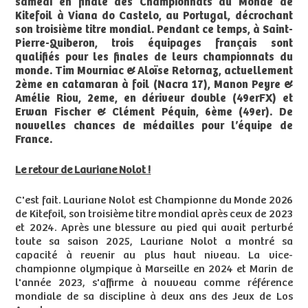
samedi en finale des Championnats du Monde de
Kitefoil à Viana do Castelo, au Portugal, décrochant
son troisième titre mondial. Pendant ce temps, à Saint-
Pierre-Quiberon, trois équipages français sont
qualifiés pour les finales de leurs championnats du
monde. Tim Mourniac & Aloïse Retornaz, actuellement
2ème en catamaran à foil (Nacra 17), Manon Peyre &
Amélie Riou, 2eme, en dériveur double (49erFX) et
Erwan Fischer & Clément Péquin, 6ème (49er). De
nouvelles chances de médailles pour l’équipe de
France.
Le retour de Lauriane Nolot !
C'est fait. Lauriane Nolot est Championne du Monde 2026
de Kitefoil, son troisième titre mondial après ceux de 2023
et 2024. Après une blessure au pied qui avait perturbé
toute sa saison 2025, Lauriane Nolot a montré sa
capacité à revenir au plus haut niveau. La vice-
championne olympique à Marseille en 2024 et Marin de
l'année 2023, s'affirme à nouveau comme référence
mondiale de sa discipline à deux ans des Jeux de Los