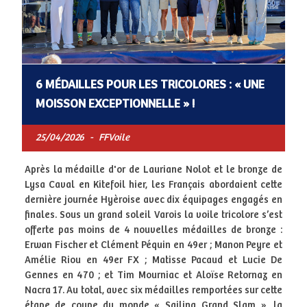
6 MÉDAILLES POUR LES TRICOLORES : « UNE
MOISSON EXCEPTIONNELLE » !
25/04/2026
-
FFVoile
Après la médaille d'or de Lauriane Nolot et le bronze de
Lysa Caval en Kitefoil hier, les Français abordaient cette
dernière journée Hyèroise avec dix équipages engagés en
finales. Sous un grand soleil Varois la voile tricolore s’est
offerte pas moins de 4 nouvelles médailles de bronze :
Erwan Fischer et Clément Péquin en 49er ; Manon Peyre et
Amélie Riou en 49er FX ; Matisse Pacaud et Lucie De
Gennes en 470 ; et Tim Mourniac et Aloïse Retornaz en
Nacra 17. Au total, avec six médailles remportées sur cette
étape de coupe du monde « Sailing Grand Slam », la