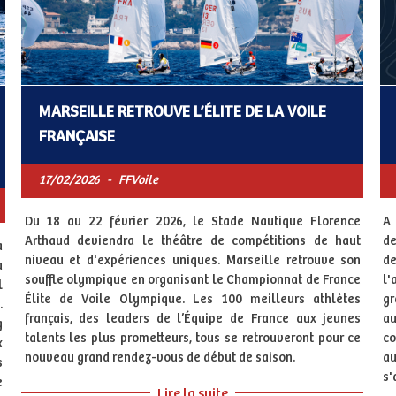
MARSEILLE RETROUVE L’ÉLITE DE LA VOILE
FRANÇAISE
17/02/2026
-
FFVoile
Du 18 au 22 février 2026, le Stade Nautique Florence
A 
Arthaud deviendra le théâtre de compétitions de haut
de
a
niveau et d'expériences uniques. Marseille retrouve son
de
a
souffle olympique en organisant le Championnat de France
l'
l
Élite de Voile Olympique. Les 100 meilleurs athlètes
gr
.
français, des leaders de l’Équipe de France aux jeunes
au
g
talents les plus prometteurs, tous se retrouveront pour ce
co
x
nouveau grand rendez-vous de début de saison.
a
s
s'
e
Lire la suite