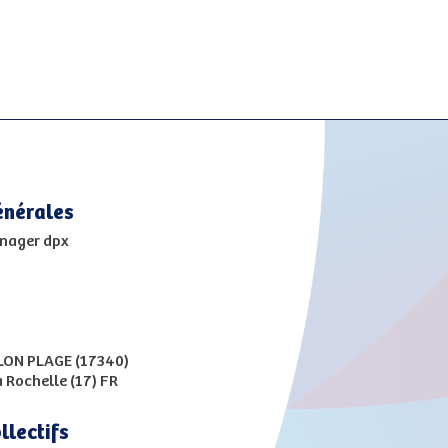
énérales
anager dpx
LON PLAGE (17340)
a Rochelle (17) FR
ollectifs