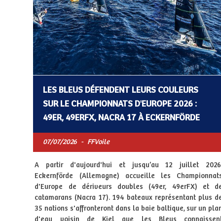
LES BLEUS DÉFENDENT LEURS COULEURS
SUR LE CHAMPIONNATS D'EUROPE 2026 :
49ER, 49ERFX, NACRA 17 À ECKERNFÖRDE
07/07/2026
-
FFVoile
A partir d'aujourd'hui et jusqu’au 12 juillet 2026
Eckernförde (Allemagne) accueille les Championnat
d'Europe de dériveurs doubles (49er, 49erFX) et d
catamarans (Nacra 17). 194 bateaux représentant plus d
35 nations s'affronteront dans la baie baltique, sur un pla
d'eau voisin de Kiel que les Bleus connaissen