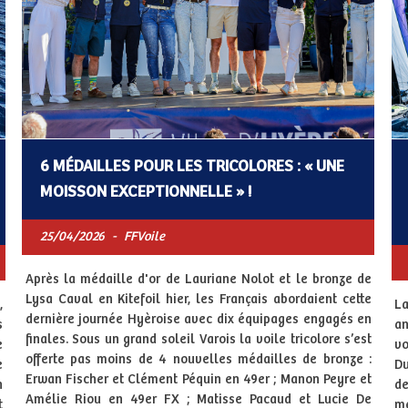
6 MÉDAILLES POUR LES TRICOLORES : « UNE
MOISSON EXCEPTIONNELLE » !
25/04/2026
-
FFVoile
Après la médaille d'or de Lauriane Nolot et le bronze de
Lysa Caval en Kitefoil hier, les Français abordaient cette
,
La
dernière journée Hyèroise avec dix équipages engagés en
s
an
finales. Sous un grand soleil Varois la voile tricolore s’est
e
vo
offerte pas moins de 4 nouvelles médailles de bronze :
e
Du
Erwan Fischer et Clément Péquin en 49er ; Manon Peyre et
n
de
Amélie Riou en 49er FX ; Matisse Pacaud et Lucie De
t
me