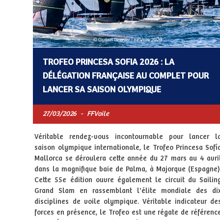
TROFEO PRINCESA SOFIA 2026 : LA
DÉLÉGATION FRANÇAISE AU COMPLET POUR
LANCER SA SAISON OLYMPIQUE
27/03/2026
-
FFVoile
Véritable rendez-vous incontournable pour lancer l
saison olympique internationale, le Trofeo Princesa Sofí
Mallorca se déroulera cette année du 27 mars au 4 avri
dans la magnifique baie de Palma, à Majorque (Espagne)
Cette 55e édition ouvre également le circuit du Sailin
Grand Slam en rassemblant l'élite mondiale des di
disciplines de voile olympique. Véritable indicateur de
forces en présence, le Trofeo est une régate de référenc